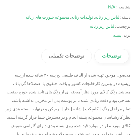
شناسه :
N/A
دسته:
لباس زیر زنانه
,
تولیدات زنانه
,
مجموعه شورت های زنانه
برچسب:
لباس زیر زنانه
برند:
پنبینه
توضیحات
توضیحات تکمیلی
محصول موجود تهیه شده از الیاف طبیعی نخ پنبه ۳۰ شانه شده از پنبه
ریسیده در بهترین کارخانجات کشور و بافت حلقوی یا اصطلاحا گردباف
میباشد. رنگ کالای مورد نظر آمیخته ای از رنگ های تایید شده حوزه صنعت
نساجی بود و دقت زیادی شده تا بر پوست بدن اثر مخربی نداشته باشد.
تمام مراحل رنگ | کامپکت | شانه | خار | نرم کن و درنهایت بسته بندی زیر
نظر کارشناسان مجموعه پنبینه انجام و در دسترش شما قرار گرفته است.
کالای مورد نظر در موارد قید شده روی بسته بندی دارای گارانتی تعویض
می باشد. حتما به نحوه شسشتوی محصولات پنبه ای دقت فرمائید. با