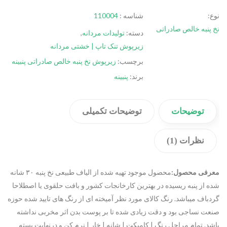
نوع:
شناسه :
110004
نخ پنبه خالص صادراتی
دسته:
تولیدات مردانه
,
زیرپوش تنک تاپ | خشتی مردانه
برچسب:
زیرپوش نخ پنبه خالص صادراتی پنبینه
برند:
پنبینه
توضیحات
توضیحات تکمیلی
نظرات (1)
معرفی محصول:
محصول موجود تهیه شده از الیاف طبیعی نخ پنبه ۳۰ شانه
شده از پنبه ریسیده در بهترین کارخانجات کشور و بافت حلقوی یا اصطلاحا
گردباف میباشد. رنگ کالای مورد نظر آمیخته ای از رنگ های تایید شده حوزه
صنعت نساجی بود و دقت زیادی شده تا بر پوست بدن اثر مخربی نداشته
باشد. تمام مراحل رنگ | کامپکت | شانه | خار | نرم کن و درنهایت بسته