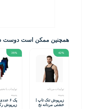
همچنین ممکن است دوست داش
38%
42%
تولیدات مردانه
تولیدات با تخف
پنبینه
پنبینه
زیرپوش تنک تاپ |
پک ۶ عددی
خشتی مردانه نخ
زیرپوش رک