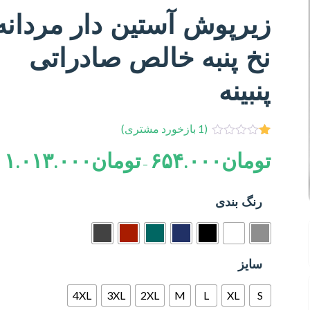
زیرپوش آستین دار مردانه
نخ پنبه خالص صادراتی
پنبینه
(
1
بازخورد مشتری)
1
امتیازدهی
تومان
۶۵۴.۰۰۰
تومان
۱.۰۱۳.۰۰۰
1.00
–
از
5
در
رنگ بندی
امتیازدهی
مشتری
سایز
4XL
3XL
2XL
M
L
XL
S