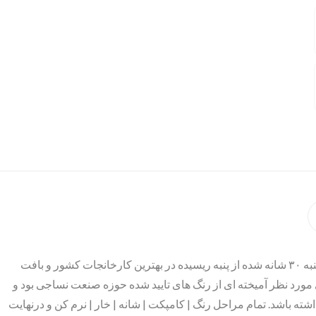
محصول موجود تهیه شده از الیاف طبیعی نخ پنبه ۳۰ شانه شده از پنبه ریسیده در بهترین کارخانجات کشور و بافت
 مورد نظر آمیخته ای از رنگ های تایید شده حوزه صنعت نساجی بود و
ته باشد. تمام مراحل رنگ | کامپکت | شانه | خار | نرم کن و درنهایت