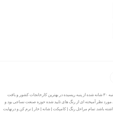
محصول موجود تهیه شده از الیاف طبیعی نخ پنبه ۳۰ شانه شده از پنبه ریسیده در بهترین کارخانجات کشور و بافت
 مورد نظر آمیخته ای از رنگ های تایید شده حوزه صنعت نساجی بود و
ته باشد. تمام مراحل رنگ | کامپکت | شانه | خار | نرم کن و درنهایت