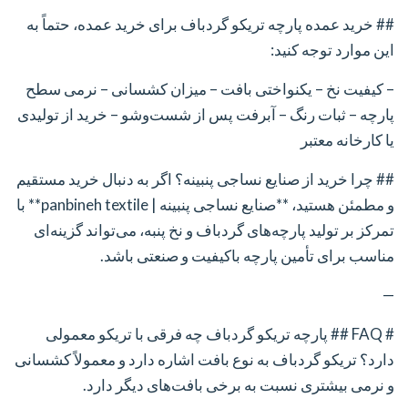
## خرید عمده پارچه تریکو گردباف
برای خرید عمده، حتماً به
این موارد توجه کنید:
– کیفیت نخ
– یکنواختی بافت
– میزان کشسانی
– نرمی سطح
پارچه
– ثبات رنگ
– آبرفت پس از شست‌وشو
– خرید از تولیدی
یا کارخانه معتبر
## چرا خرید از صنایع نساجی پنبینه؟
اگر به دنبال خرید مستقیم
و مطمئن هستید، **صنایع نساجی پنبینه | panbineh textile** با
تمرکز بر تولید پارچه‌های گردباف و نخ پنبه، می‌تواند گزینه‌ای
مناسب برای تأمین پارچه باکیفیت و صنعتی باشد.
—
# FAQ
## پارچه تریکو گردباف چه فرقی با تریکو معمولی
دارد؟
تریکو گردباف به نوع بافت اشاره دارد و معمولاً کشسانی
و نرمی بیشتری نسبت به برخی بافت‌های دیگر دارد.