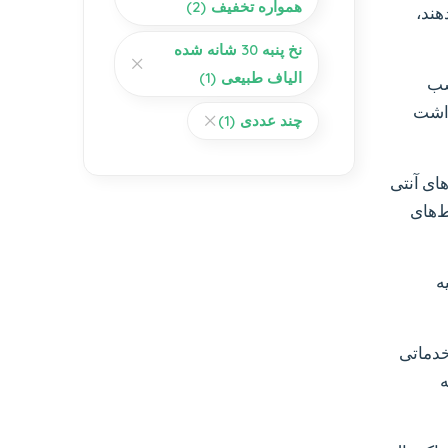
همواره تخفیف
(2)
هند،
نخ پنبه 30 شانه شده
الیاف طبیعی
(1)
سب
داشت
چند عددی
(1)
ای آنتی
ط‌های
ه
خدماتی
ه