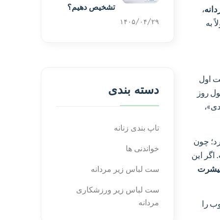
تشخیص دهیم؟
انه
،
۱۴۰۵/۰۴/۲۹
ً به
یت اول
دسته بندی
ل روز
دی»،
تاپ بندی زنانه
رد؛ چون
خواندنی ها
 اگر این
یشرت
ست لباس زیر مردانه
ست لباس زیر ورزشکاری
مردانه
وب را