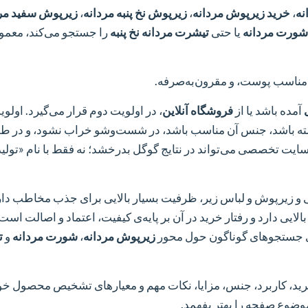
نه
،
خرید زیرپوش مردانه
،
زیرپوش نخ پنبه مردانه
،
زیرپوش سفید مرد
شورت مردانه
یا حتی
تیشرت مردانه نخ پنبه
را جستجو می‌کند، معمولا
ناسب پوست، و مقرون‌به‌صرفه.
آمده باشد یا از
فروشگاه آنلاین
، در اولویت دوم قرار می‌گیرد. اولو
 باشد، جنس آن مناسب باشد، در شست‌وشو خراب نشود، و در طو
سایت تخصصی می‌تواند در نتایج گوگل بدرخشد؛ نه فقط با نام «تولی
تی و زیرپوش و لباس زیر، ظرفیت بسیار بالایی برای جذب مخاطب دا
ایی دارد و رفتار خرید در آن بر پایه‌ی کیفیت، اعتماد و اصالت است.
رای جستجوهای گوناگون حول محور
زیرپوش مردانه
،
شورت مردانه
و
ت
 خرید، کاربرد، جنس، مزایا، نکات مهم و معیارهای تشخیص محصول خ
موضوع صفحه را بهتر بفهمد.