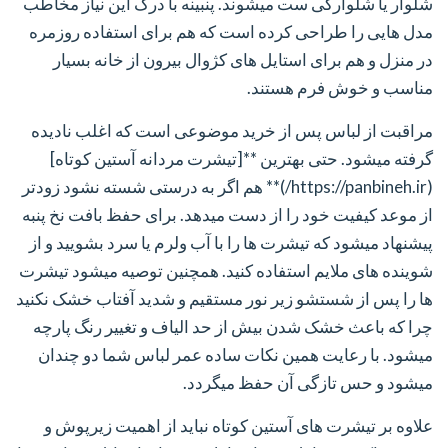
شلوار یا شلوارکی ست میشوند. پنبینه با درک این نیاز مخاطب
مدل هایی را طراحی کرده است که هم برای استفاده روزمره
در منزل و هم برای استایل های کژوال بیرون از خانه بسیار
مناسب و خوش فرم هستند.
مراقبت از لباس پس از خرید موضوعی است که اغلب نادیده
گرفته میشود. حتی بهترین **[تیشرت مردانه آستین کوتاه]
(https://panbineh.ir/)** هم اگر به درستی شسته نشود زودتر
از موعد کیفیت خود را از دست میدهد. برای حفظ بافت نخ پنبه
پیشنهاد میشود که تیشرت ها را با آب ولرم یا سرد بشویید و از
شوینده های ملایم استفاده کنید. همچنین توصیه میشود تیشرت
ها را پس از شستشو زیر نور مستقیم و شدید آفتاب خشک نکنید
چرا که باعث خشک شدن بیش از حد الیاف و تغییر رنگ پارچه
میشود. با رعایت همین نکات ساده عمر لباس شما دو چندان
میشود و حس تازگی آن حفظ میگردد.
علاوه بر تیشرت های آستین کوتاه نباید از اهمیت زیرپوش و