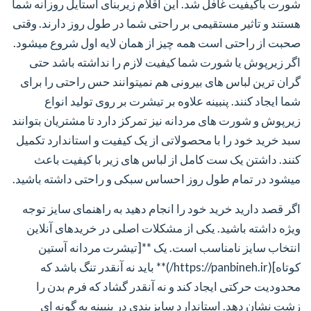
شورت باکیفیت غافل شد. این اقلام زیربنای استایل روزانه شما
هستند و تاثیر مستقیمی بر راحتی شما در طول روز دارند. وقتی
صحبت از راحتی است همه چیز از همان لایه اول شروع میشود.
اگر زیرپوش یا شورت شما کیفیت لازم را نداشته باشد حتی
گران ترین لباس های بیرونی هم نمیتوانند حس راحتی را برای
شما ایجاد کنند. پنبینه علاوه بر تیشرت بر روی تولید انواع
زیرپوش و شورت های مردانه نیز تمرکز دارد تا مشتریان بتوانند
سبد خرید خود را با محصولاتی از یک کیفیت و استاندارد تکمیل
کنند. داشتن یک ست کامل از لباس های زیر با کیفیت باعث
میشود در تمام طول روز احساس سبکی و راحتی داشته باشید.
اگر قصد دارید خرید خود را انجام دهید به راهنمای سایز توجه
ویژه داشته باشید. یکی از مشکلات اصلی در خریدهای آنلاین
انتخاب سایز نامناسب است. یک **[تیشرت مردانه آستین
کوتاه](https://panbineh.ir/)** باید نه آنقدر تنگ باشد که
محدودیت حرکتی ایجاد کند و نه آنقدر گشاد که فرم بدن را
زشت نشان دهد. استاندارد سایزبندی در پنبینه به گونه ای