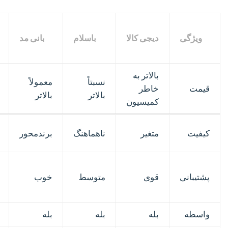
ویژگی
دیجی کالا
باسلام
بانی مد
بالاتر به
نسبتاً
معمولاً
قیمت
خاطر
بالاتر
بالاتر
کمیسیون
کیفیت
متغیر
ناهماهنگ
برندمحور
پشتیبانی
قوی
متوسط
خوب
واسطه
بله
بله
بله