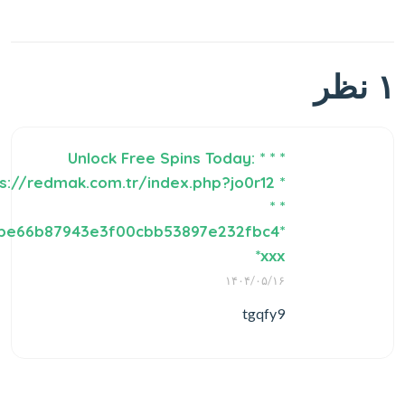
۱ نظر
* * * Unlock Free Spins Today:
s://redmak.com.tr/index.php?jo0r12 *
* *
be66b87943e3f00cbb53897e232fbc4*
ххх*
۱۴۰۴/۰۵/۱۶
tgqfy9